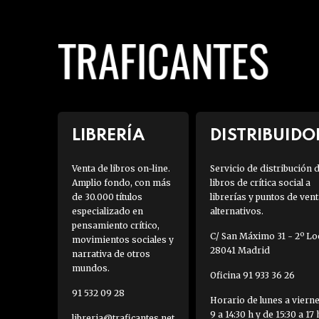
LIBRERÍA
DISTRIBUIDO
Venta de libros on-line.
Servicio de distribución 
Amplio fondo, con más
libros de crítica social a
de 30.000 títulos
librerías y puntos de vent
especializado en
alternativos.
pensamiento crítico,
C/ San Máximo 31 - 2º Loc
movimientos sociales y
28041 Madrid
narrativa de otros
mundos.
Oficina 91 933 36 26
91 532 09 28
Horario de lunes a viern
9 a 14:30 h y de 15:30 a 17 
libreria@traficantes.net