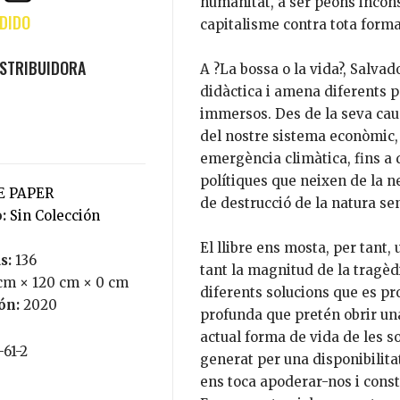
humanitat, a ser peons incons
capitalisme contra tota forma
A ?La bossa o la vida?, Salva
didàctica i amena diferents p
immersos. Des de la seva caus
del nostre sistema econòmic, 
emergència climàtica, fins a
polítiques que neixen de la n
DE PAPER
de destrucció de la natura se
o:
Sin Colección
El llibre ens mosta, per tant
s:
136
tant la magnitud de la tragèd
cm × 120 cm × 0 cm
diferents solucions que es p
ión:
2020
profunda que pretén obrir una 
actual forma de vida de les s
-61-2
generat per una disponibilita
ens toca apoderar-nos i constr