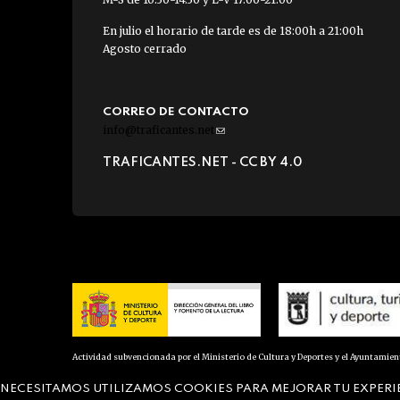
En julio el horario de tarde es de 18:00h a 21:00h
Agosto cerrado
CORREO DE CONTACTO
info@traficantes.net
(link
sends
TRAFICANTES.NET -
CC BY 4.0
e-
mail)
Actividad subvencionada por el Ministerio de Cultura y Deportes y el Ayuntamie
NECESITAMOS UTILIZAMOS COOKIES PARA MEJORAR TU EXPERI