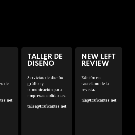
TALLER DE
NEW LEFT
DISEÑO
REVIEW
Servicios de diseño
Edición en
es de
gráfico y
castellano de la
comunicación para
revista.
empresas solidarias.
es.net
nlr@traficantes.net
taller@traficantes.net