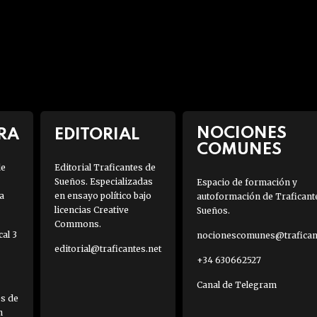
NOCIONES
RA
EDITORIAL
COMUNES
de
Editorial Traficantes de
Sueños. Especializadas
Espacio de formación y
a
en ensayo político bajo
autoformación de Traficant
licencias Creative
Sueños.
Commons.
al 3
nocionescomunes@traficant
editorial@traficantes.net
+34 630662527
Canal de Telegram
es de
h