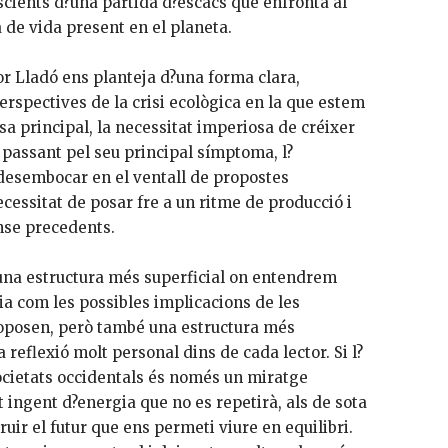
cients d?una partida d?escacs que enfronta al
 de vida present en el planeta.
dor Lladó ens planteja d?una forma clara,
erspectives de la crisi ecològica en la que estem
a principal, la necessitat imperiosa de créixer
passant pel seu principal símptoma, l?
 desembocar en el ventall de propostes
ecessitat de posar fre a un ritme de producció i
nse precedents.
, una estructura més superficial on entendrem
ia com les possibles implicacions de les
roposen, però també una estructura més
reflexió molt personal dins de cada lector. Si l?
ocietats occidentals és només un miratge
t ingent d?energia que no es repetirà, als de sota
uir el futur que ens permeti viure en equilibri.