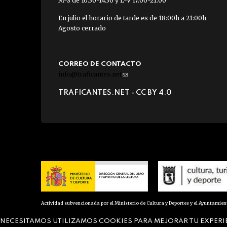
M-S de 10:30-14:30 y L-V 17:00-21:00
En julio el horario de tarde es de 18:00h a 21:00h
Agosto cerrado
CORREO DE CONTACTO
info@traficantes.net
(link
sends
TRAFICANTES.NET -
CC BY 4.0
e-
mail)
Actividad subvencionada por el Ministerio de Cultura y Deportes y el Ayuntamie
NECESITAMOS UTILIZAMOS COOKIES PARA MEJORAR TU EXPERI