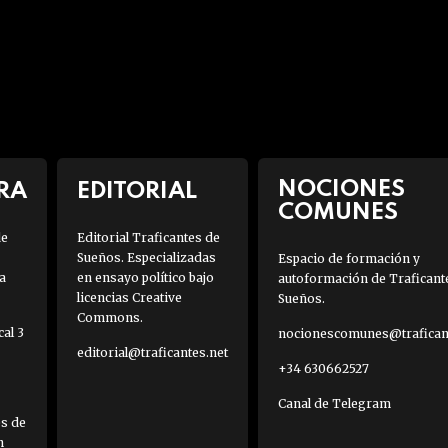
NOCIONES
RA
EDITORIAL
COMUNES
de
Editorial Traficantes de
Sueños. Especializadas
Espacio de formación y
a
en ensayo político bajo
autoformación de Traficant
licencias Creative
Sueños.
Commons.
al 3
nocionescomunes@traficant
editorial@traficantes.net
+34 630662527
Canal de Telegram
es de
h