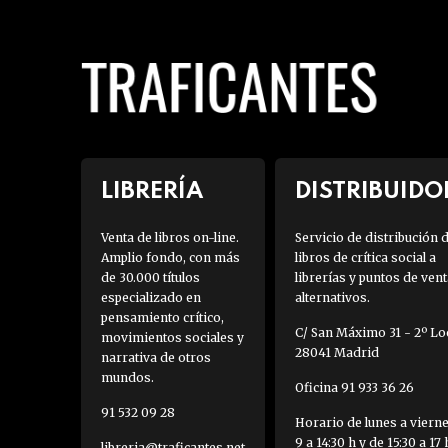
LIBRERÍA
DISTRIBUIDO
Venta de libros on-line.
Servicio de distribución 
Amplio fondo, con más
libros de crítica social a
de 30.000 títulos
librerías y puntos de vent
especializado en
alternativos.
pensamiento crítico,
C/ San Máximo 31 - 2º Loc
movimientos sociales y
28041 Madrid
narrativa de otros
mundos.
Oficina 91 933 36 26
91 532 09 28
Horario de lunes a viern
9 a 14:30 h y de 15:30 a 17 
libreria@traficantes.net