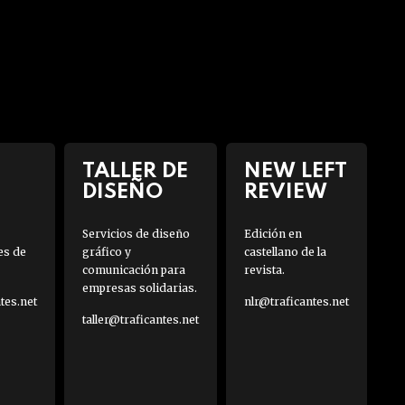
TALLER DE
NEW LEFT
DISEÑO
REVIEW
Servicios de diseño
Edición en
es de
gráfico y
castellano de la
comunicación para
revista.
empresas solidarias.
es.net
nlr@traficantes.net
taller@traficantes.net