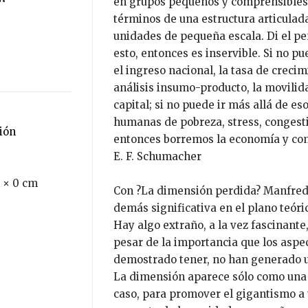
en grupos pequeños y comprensibles.
términos de una estructura articulad
unidades de pequeña escala. Di el p
esto, entonces es inservible. Si no p
el ingreso nacional, la tasa de crecim
análisis insumo-producto, la movilid
capital; si no puede ir más allá de es
humanas de pobreza, stress, congesti
ción
entonces borremos la economía y c
E. F. Schumacher
 × 0 cm
Con ?La dimensión perdida? Manfred 
demás significativa en el plano teóri
Hay algo extraño, a la vez fascinant
pesar de la importancia que los asp
demostrado tener, no han generado un
La dimensión aparece sólo como una 
caso, para promover el gigantismo a t