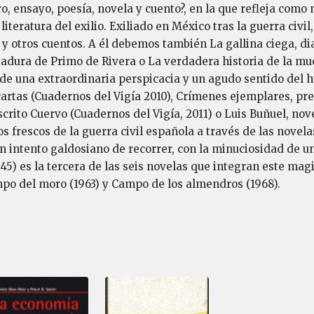
ro, ensayo, poesía, novela y cuento?, en la que refleja como 
 literatura del exilio. Exiliado en México tras la guerra civi
 otros cuentos. A él debemos también La gallina ciega, diar
tadura de Primo de Rivera o La verdadera historia de la mue
 de una extraordinaria perspicacia y un agudo sentido del 
cartas (Cuadernos del Vigía 2010), Crímenes ejemplares, pre
rito Cuervo (Cuadernos del Vigía, 2011) o Luis Buñuel, nove
s frescos de la guerra civil española a través de las nove
un intento galdosiano de recorrer, con la minuciosidad de u
5) es la tercera de las seis novelas que integran este mag
mpo del moro (1963) y Campo de los almendros (1968).