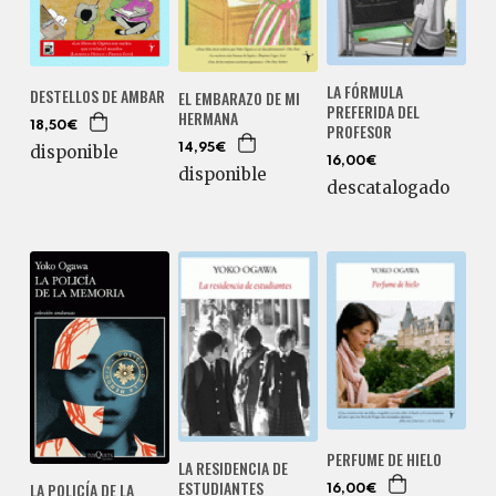
LA FÓRMULA
DESTELLOS DE AMBAR
EL EMBARAZO DE MI
PREFERIDA DEL
HERMANA
18,50€
PROFESOR
14,95€
disponible
16,00€
disponible
descatalogado
PERFUME DE HIELO
LA RESIDENCIA DE
ESTUDIANTES
LA POLICÍA DE LA
16,00€