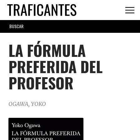
Skip
to
main
SEARCH
content
FORM
LA FÓRMULA
PREFERIDA DEL
PROFESOR
OGAWA, YOKO