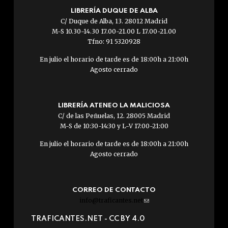
LIBRERÍA DUQUE DE ALBA
C/ Duque de Alba, 13. 28012 Madrid
M-S 10.30-14.30 17.00-21.00 L 17.00-21.00
Tfno: 91 5320928
En julio el horario de tarde es de 18:00h a 21:00h
Agosto cerrado
LIBRERÍA ATENEO LA MALICIOSA
C/ de las Peñuelas, 12. 28005 Madrid
M-S de 10:30-14:30 y L-V 17:00-21:00
En julio el horario de tarde es de 18:00h a 21:00h
Agosto cerrado
CORREO DE CONTACTO
info@traficantes.net
(link
sends
TRAFICANTES.NET -
CC BY 4.0
e-