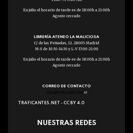
En julio el horario de tarde es de 18:00h a 21:00h
Agosto cerrado
LIBRERÍA ATENEO LA MALICIOSA
C/ de las Peñuelas, 12. 28005 Madrid
M-S de 10:30-14:30 y L-V 17:00-21:00
En julio el horario de tarde es de 18:00h a 21:00h
Agosto cerrado
CORREO DE CONTACTO
info@traficantes.net
(link
sends
TRAFICANTES.NET -
CC BY 4.0
e-
mail)
NUESTRAS REDES