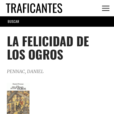
Skip
to
main
SEARCH
content
FORM
LA FELICIDAD DE
LOS OGROS
PENNAC, DANIEL