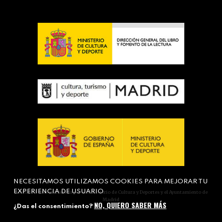
NECESITAMOS UTILIZAMOS COOKIES PARA MEJORAR TU
EXPERIENCIA DE USUARIO
Actividad subvencionada por el Ministerio de Cultura y Deportes y el Ayuntamiento de
Madrid
NO, QUIERO SABER MÁS
¿Das el consentimiento?