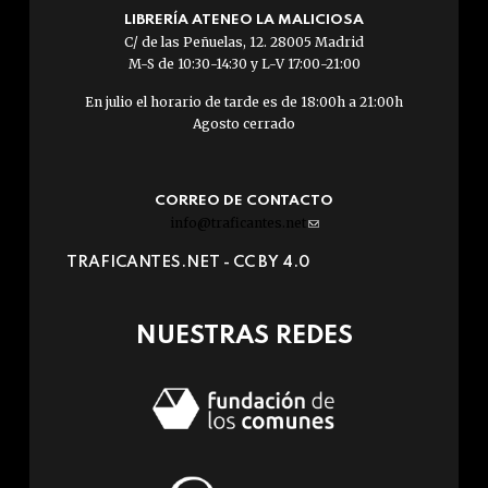
LIBRERÍA ATENEO LA MALICIOSA
C/ de las Peñuelas, 12. 28005 Madrid
M-S de 10:30-14:30 y L-V 17:00-21:00
En julio el horario de tarde es de 18:00h a 21:00h
Agosto cerrado
CORREO DE CONTACTO
info@traficantes.net
(link
sends
TRAFICANTES.NET -
CC BY 4.0
e-
mail)
NUESTRAS REDES