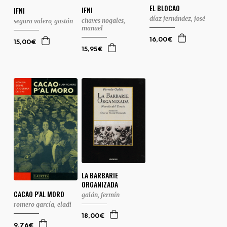
EL BLOCAO
IFNI
IFNI
díaz fernández, josé
chaves nogales,
segura valero, gastón
manuel
16,00€
15,00€
15,95€
LA BARBARIE
ORGANIZADA
CACAO P'AL MORO
galán, fermín
romero garcía, eladi
18,00€
9,76€