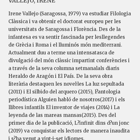
VALLEJO, IRENE
Irene Vallejo (Saragossa, 1979) va estudiar Filologia
Clàssica i va obtenir el doctorat europeu per les
universitats de Saragossa i Florència. Des de la
infantesa es va sentir fascinada per lesllegendes
de Grècia i Roma i el lluminós món mediterrani.
Actualment duu a terme una intensatasca de
divulgació del món clàssic impartint conferències i
a través de la seva columna setmanalals diaris
Heraldo de Aragón i El País. De la seva obra
literària destaquen les novel·les La luz sepultada
(2011) i El silbido del arquero (2015), l?antologia
periodística Alguien habló de nosotros(2017) i els
llibres infantils El inventor de viajes (2014) i La
leyenda de las mareas mansas(2015). Des del
primer dia de la publicació, L?infinit dins d?un jonc
(2019) va conquistar els lectors de manera inaudita
i s?ha venut a vint-i-set idiomes.