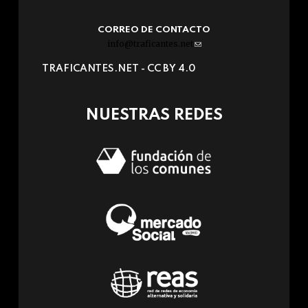
CORREO DE CONTACTO
info@traficantes.net
(link
sends
TRAFICANTES.NET -
CC BY 4.0
e-
mail)
NUESTRAS REDES