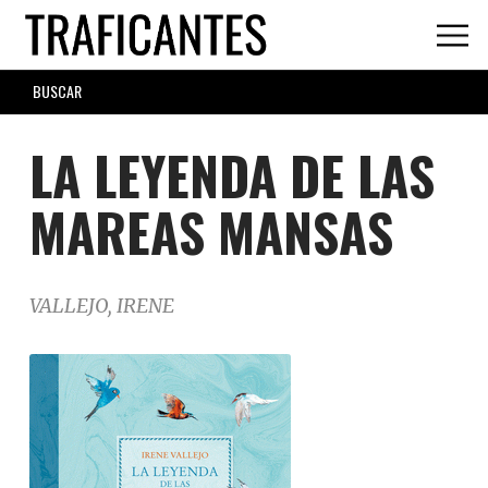
Skip
to
main
SEARCH
content
FORM
LA LEYENDA DE LAS
MAREAS MANSAS
VALLEJO, IRENE