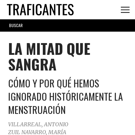
Skip
to
main
SEARCH
content
FORM
LA MITAD QUE
SANGRA
CÓMO Y POR QUÉ HEMOS
IGNORADO HISTÓRICAMENTE LA
MENSTRUACIÓN
VILLARREAL, ANTONIO
ZUIL NAVARRO, MARÍA