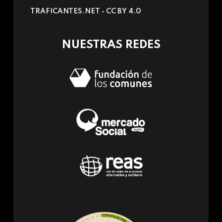
sends
TRAFICANTES.NET -
CC BY 4.0
e-
mail)
NUESTRAS REDES