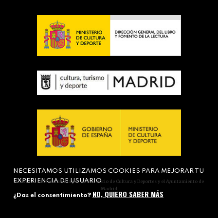
NECESITAMOS UTILIZAMOS COOKIES PARA MEJORAR TU
EXPERIENCIA DE USUARIO
Actividad subvencionada por el Ministerio de Cultura y Deportes y el Ayuntamiento de
Madrid
NO, QUIERO SABER MÁS
¿Das el consentimiento?