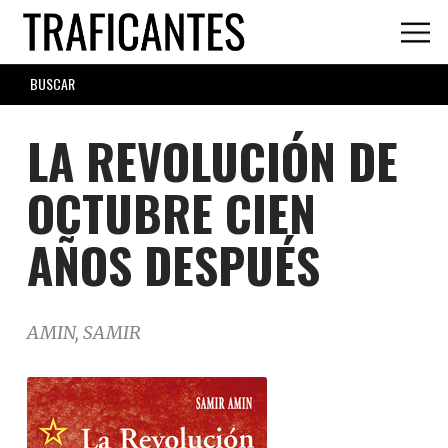
Skip
to
main
SEARCH
content
FORM
LA REVOLUCIÓN DE
OCTUBRE CIEN
AÑOS DESPUÉS
AMIN, SAMIR