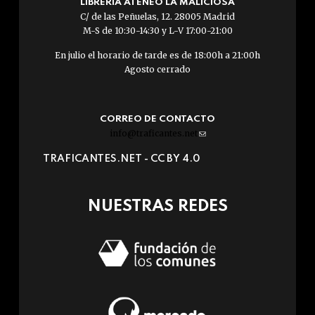
LIBRERÍA ATENEO LA MALICIOSA
C/ de las Peñuelas, 12. 28005 Madrid
M-S de 10:30-14:30 y L-V 17:00-21:00
En julio el horario de tarde es de 18:00h a 21:00h
Agosto cerrado
CORREO DE CONTACTO
info@traficantes.net
(link
sends
TRAFICANTES.NET -
CC BY 4.0
e-
mail)
NUESTRAS REDES