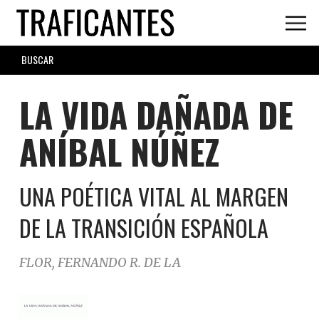
Skip
to
main
SEARCH
content
FORM
LA VIDA DAÑADA DE
ANÍBAL NÚÑEZ
UNA POÉTICA VITAL AL MARGEN
DE LA TRANSICIÓN ESPAÑOLA
FLOR, FERNANDO R. DE LA