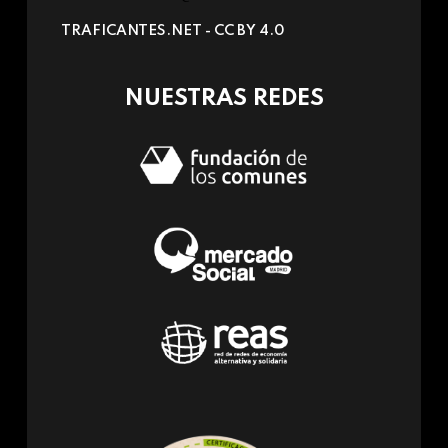
sends
TRAFICANTES.NET -
CC BY 4.0
e-
mail)
NUESTRAS REDES