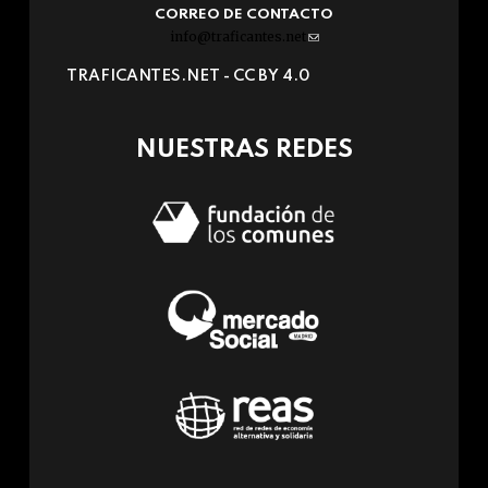
CORREO DE CONTACTO
info@traficantes.net
(link
sends
TRAFICANTES.NET -
CC BY 4.0
e-
mail)
NUESTRAS REDES