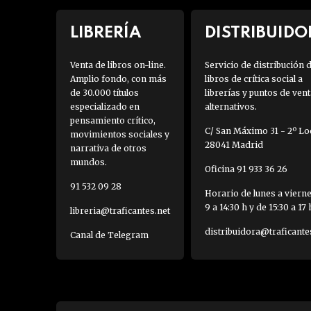
LIBRERÍA
DISTRIBUIDO
Venta de libros on-line.
Servicio de distribución 
Amplio fondo, con más
libros de crítica social a
de 30.000 títulos
librerías y puntos de vent
especializado en
alternativos.
pensamiento crítico,
C/ San Máximo 31 - 2º Loc
movimientos sociales y
28041 Madrid
narrativa de otros
mundos.
Oficina 91 933 36 26
91 532 09 28
Horario de lunes a viern
9 a 14:30 h y de 15:30 a 17 
libreria@traficantes.net
distribuidora@traficante
Canal de Telegram