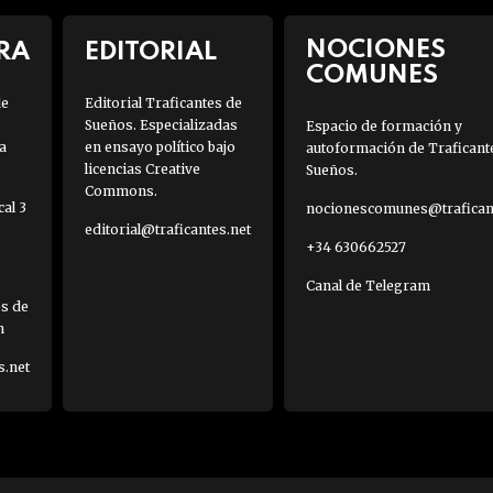
NOCIONES
RA
EDITORIAL
COMUNES
de
Editorial Traficantes de
Sueños. Especializadas
Espacio de formación y
a
en ensayo político bajo
autoformación de Traficant
licencias Creative
Sueños.
Commons.
al 3
nocionescomunes@traficant
editorial@traficantes.net
+34 630662527
Canal de Telegram
es de
h
s.net