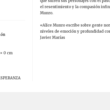
que sufren sus personajes con el paso
el resentimiento y la compasión infi
Munro.
«Alice Munro escribe sobre gente nor
niveles de emoción y profundidad con
ión
Javier Marías
 × 0 cm
 ESPERANZA