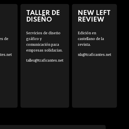
TALLER DE
NEW LEFT
DISEÑO
REVIEW
Servicios de diseño
Edición en
es de
gráfico y
castellano de la
comunicación para
revista.
empresas solidarias.
es.net
nlr@traficantes.net
taller@traficantes.net