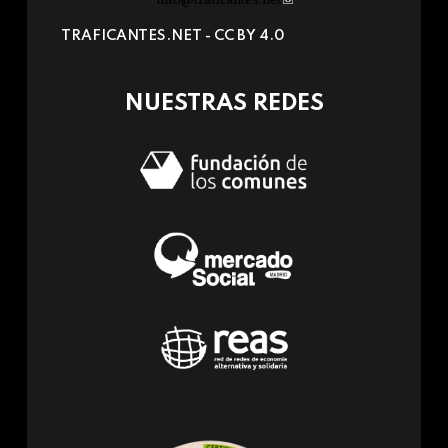
sends
TRAFICANTES.NET -
CC BY 4.0
e-
mail)
NUESTRAS REDES