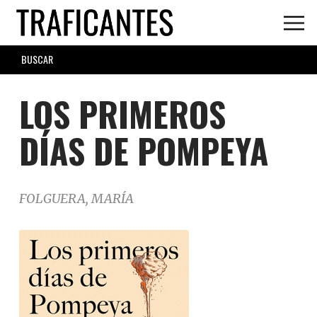
Skip
to
main
SEARCH
content
FORM
LOS PRIMEROS
DÍAS DE POMPEYA
FOLGUERA, MARÍA