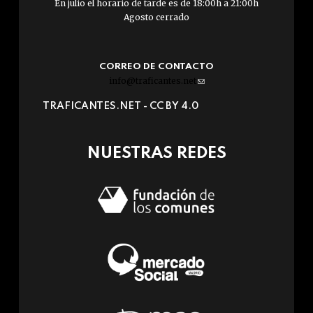
En julio el horario de tarde es de 18:00h a 21:00h
Agosto cerrado
CORREO DE CONTACTO
info@traficantes.net
(link
sends
TRAFICANTES.NET -
CC BY 4.0
e-
mail)
NUESTRAS REDES