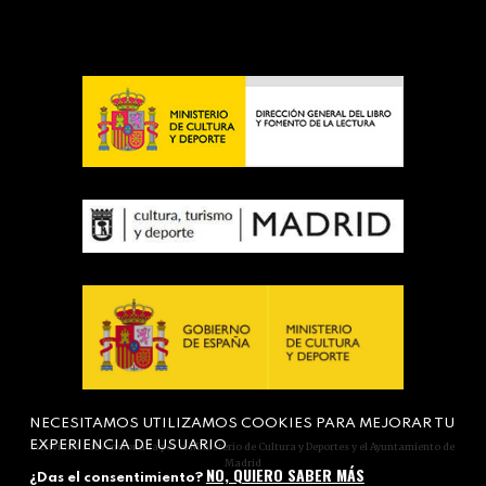
NECESITAMOS UTILIZAMOS COOKIES PARA MEJORAR TU
EXPERIENCIA DE USUARIO
Actividad subvencionada por el Ministerio de Cultura y Deportes y el Ayuntamiento de
Madrid
NO, QUIERO SABER MÁS
¿Das el consentimiento?