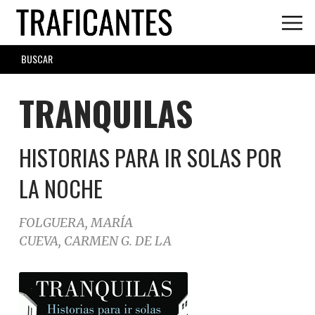
Skip
to
main
SEARCH
content
FORM
TRANQUILAS
HISTORIAS PARA IR SOLAS POR
LA NOCHE
FOLGUERA, MARÍA
CUEVA, CARMEN G. DE LA