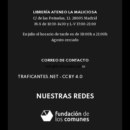
LIBRERÍA ATENEO LA MALICIOSA
C/ de las Peñuelas, 12. 28005 Madrid
M-S de 10:30-14:30 y L-V 17:00-21:00
En julio el horario de tarde es de 18:00h a 21:00h
Agosto cerrado
CORREO DE CONTACTO
info@traficantes.net
(link
sends
TRAFICANTES.NET -
CC BY 4.0
e-
mail)
NUESTRAS REDES