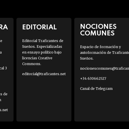
NOCIONES
RA
EDITORIAL
COMUNES
de
Editorial Traficantes de
Sueños. Especializadas
Espacio de formación y
a
en ensayo político bajo
autoformación de Traficant
licencias Creative
Sueños.
Commons.
al 3
nocionescomunes@traficant
editorial@traficantes.net
+34 630662527
Canal de Telegram
es de
h
s.net