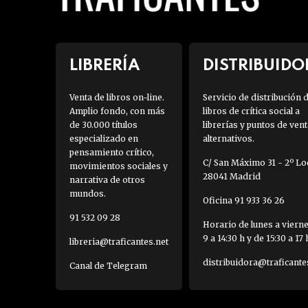
LIBRERÍA
DISTRIBUIDO
Venta de libros on-line.
Servicio de distribución 
Amplio fondo, con más
libros de crítica social a
de 30.000 títulos
librerías y puntos de vent
especializado en
alternativos.
pensamiento crítico,
C/ San Máximo 31 - 2º Loc
movimientos sociales y
28041 Madrid
narrativa de otros
mundos.
Oficina 91 933 36 26
91 532 09 28
Horario de lunes a viern
9 a 14:30 h y de 15:30 a 17 
libreria@traficantes.net
distribuidora@traficante
Canal de Telegram