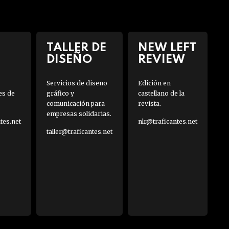
TALLER DE
NEW LEFT
DISEÑO
REVIEW
Servicios de diseño
Edición en
es de
gráfico y
castellano de la
comunicación para
revista.
empresas solidarias.
es.net
nlr@traficantes.net
taller@traficantes.net