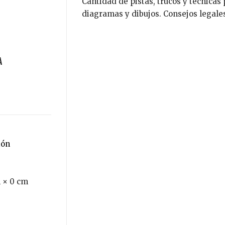
Cantidad de pistas, trucos y técnicas 
diagramas y dibujos. Consejos legales
ión
 × 0 cm