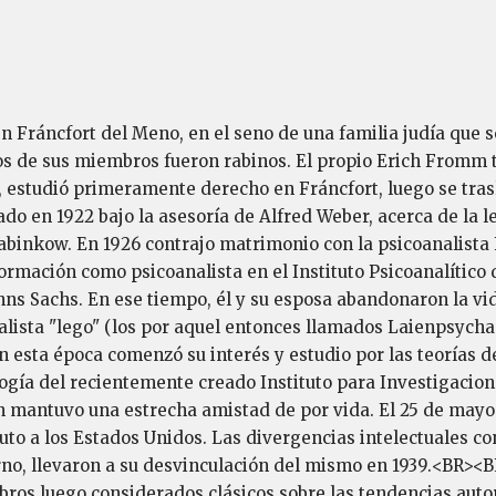
 Fráncfort del Meno, en el seno de una familia judía que s
os de sus miembros fueron rabinos. El propio Erich Fromm 
, estudió primeramente derecho en Fráncfort, luego se tras
do en 1922 bajo la asesoría de Alfred Weber, acerca de la le
binkow. En 1926 contrajo matrimonio con la psicoanalista 
mación como psicoanalista en el Instituto Psicoanalítico d
nns Sachs. En ese tiempo, él y su esposa abandonaron la vi
lista "lego" (los por aquel entonces llamados Laienpsychan
n esta época comenzó su interés y estudio por las teorías 
gía del recientemente creado Instituto para Investigaciones
 mantuvo una estrecha amistad de por vida. El 25 de mayo d
uto a los Estados Unidos. Las divergencias intelectuales co
o, llevaron a su desvinculación del mismo en 1939.<BR><
libros luego considerados clásicos sobre las tendencias aut