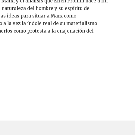
Marx, y el análisis que Erich Fromm hace a fin
a naturaleza del hombre y su espíritu de
sas ideas para situar a Marx como
o a la vez la índole real de su materialismo
nerlos como protesta a la enajenación del