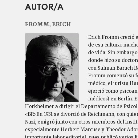
AUTOR/A
FROMM, ERICH
Erich Fromm creció en
de esa cultura: much
de vida. Sin embargo
donde hizo su doctora
con Salman Baruch Ra
Fromm comenzó su for
médico: el jurista Ha
ejerció como psicoana
médicos) en Berlín. E
Horkheimer a dirigir el Departamento de Psicolo
<BR>En 1931 se divorció de Reichmann, con quien
Nazi, emigró junto con otros miembros del instit
especialmente Herbert Marcuse y Theodor Adorn
importante labor editorial, pues publicó varios 