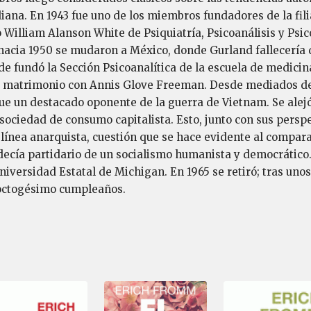
ana. En 1943 fue uno de los miembros fundadores de la fili
to William Alanson White de Psiquiatría, Psicoanálisis y Ps
acia 1950 se mudaron a México, donde Gurland fallecería
fundó la Sección Psicoanalítica de la escuela de medicina
er matrimonio con Annis Glove Freeman. Desde mediados de
ue un destacado oponente de la guerra de Vietnam. Se alejó
a sociedad de consumo capitalista. Esto, junto con sus perspe
 línea anarquista, cuestión que se hace evidente al comparar
e decía partidario de un socialismo humanista y democrát
iversidad Estatal de Michigan. En 1965 se retiró; tras unos 
u octogésimo cumpleaños.