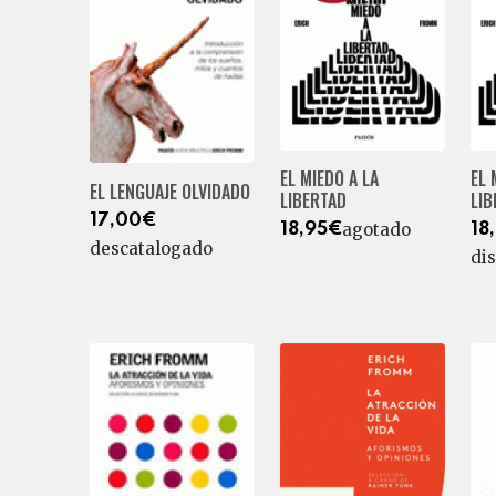
EL MIEDO A LA
EL 
EL LENGUAJE OLVIDADO
LIBERTAD
LIB
17,00€
agotado
18,95€
18
descatalogado
di