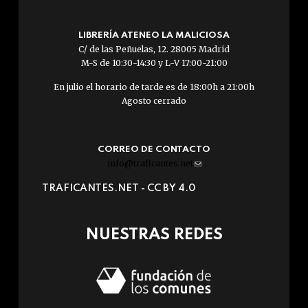
LIBRERÍA ATENEO LA MALICIOSA
C/ de las Peñuelas, 12. 28005 Madrid
M-S de 10:30-14:30 y L-V 17:00-21:00
En julio el horario de tarde es de 18:00h a 21:00h
Agosto cerrado
CORREO DE CONTACTO
info@traficantes.net
(link
sends
TRAFICANTES.NET -
CC BY 4.0
e-
mail)
NUESTRAS REDES