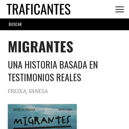
Skip
to
main
SEARCH
content
FORM
MIGRANTES
UNA HISTORIA BASADA EN
TESTIMONIOS REALES
FREIXA, VANESA