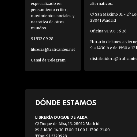
especializado en
alternativos.
pensamiento crítico,
C/ San Máximo 31 - 2º Loc
movimientos sociales y
28041 Madrid
narrativa de otros
mundos.
Oficina 91 933 36 26
91 532 09 28
Horario de lunes a viern
9 a 14:30 h y de 15:30 a 17 
libreria@traficantes.net
distribuidora@traficante
Canal de Telegram
DÓNDE ESTAMOS
LIBRERÍA DUQUE DE ALBA
C/ Duque de Alba, 13. 28012 Madrid
M-S 10.30-14.30 17.00-21.00 L 17.00-21.00
Tfno: 91 5320928