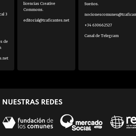
licencias Creative
Sueños.
Commons.
al 3
nocionescomunes@traficant
editorial@traficantes.net
+34 630662527
Canal de Telegram
es de
h
s.net
NUESTRAS REDES