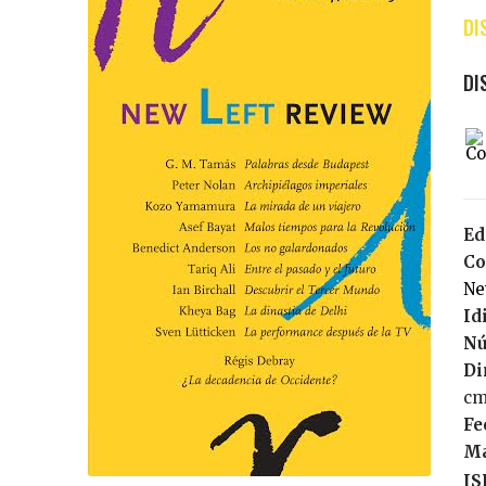
Ed
Co
N
Id
Nú
Di
c
Fe
Ma
IS