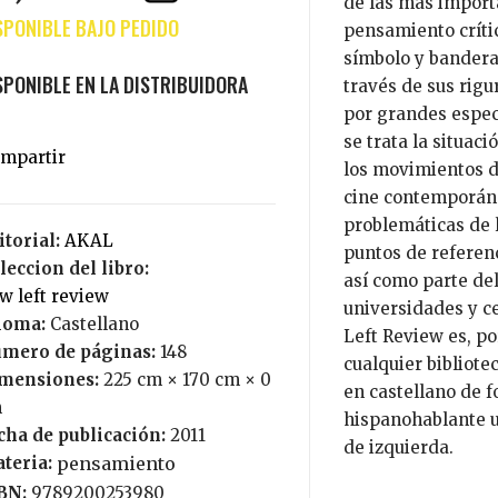
de las más importa
pensamiento crític
símbolo y bandera 
través de sus rigu
por grandes especi
se trata la situac
los movimientos de 
cine contemporáneo
problemáticas de l
itorial:
AKAL
puntos de referenc
leccion del libro:
así como parte de
ew left review
universidades y c
ioma:
Castellano
Left Review es, po
mero de páginas:
148
cualquier bibliote
mensiones:
225 cm × 170 cm × 0
en castellano de f
m
hispanohablante un
cha de publicación:
2011
de izquierda.
teria:
pensamiento
BN:
9789200253980