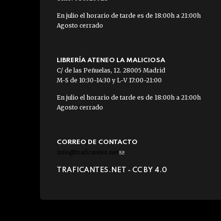
En julio el horario de tarde es de 18:00h a 21:00h
Agosto cerrado
LIBRERÍA ATENEO LA MALICIOSA
C/ de las Peñuelas, 12. 28005 Madrid
M-S de 10:30-14:30 y L-V 17:00-21:00
En julio el horario de tarde es de 18:00h a 21:00h
Agosto cerrado
CORREO DE CONTACTO
info@traficantes.net
(link
sends
TRAFICANTES.NET -
CC BY 4.0
e-
mail)