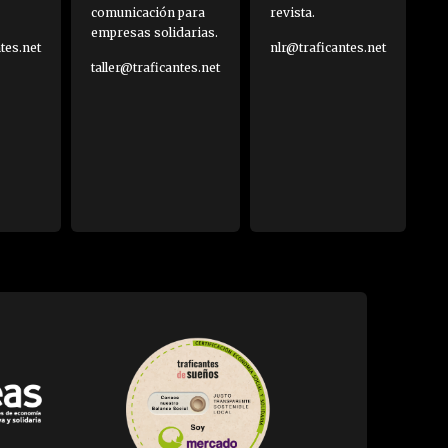
comunicación para
revista.
empresas solidarias.
es.net
nlr@traficantes.net
taller@traficantes.net