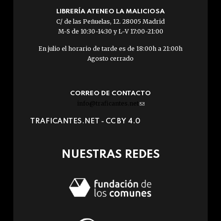
LIBRERÍA ATENEO LA MALICIOSA
C/ de las Peñuelas, 12. 28005 Madrid
M-S de 10:30-14:30 y L-V 17:00-21:00
En julio el horario de tarde es de 18:00h a 21:00h
Agosto cerrado
CORREO DE CONTACTO
info@traficantes.net
(link
sends
TRAFICANTES.NET -
CC BY 4.0
e-
mail)
NUESTRAS REDES