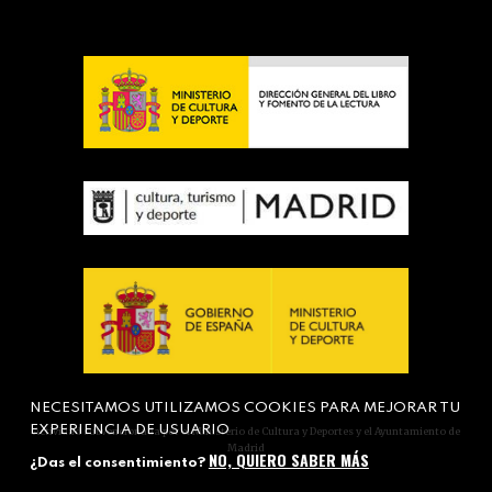
NECESITAMOS UTILIZAMOS COOKIES PARA MEJORAR TU
EXPERIENCIA DE USUARIO
Actividad subvencionada por el Ministerio de Cultura y Deportes y el Ayuntamiento de
Madrid
NO, QUIERO SABER MÁS
¿Das el consentimiento?