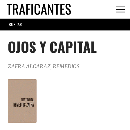
Skip
to
main
SEARCH
content
FORM
OJOS Y CAPITAL
ZAFRA ALCARAZ, REMEDIOS