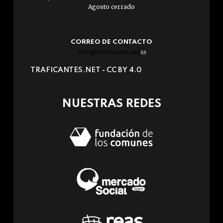
Agosto cerrado
CORREO DE CONTACTO
info@traficantes.net
(link
sends
TRAFICANTES.NET -
CC BY 4.0
e-
mail)
NUESTRAS REDES