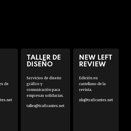
TALLER DE
NEW LEFT
DISEÑO
REVIEW
Servicios de diseño
Edición en
es de
gráfico y
castellano de la
comunicación para
revista.
empresas solidarias.
es.net
nlr@traficantes.net
taller@traficantes.net