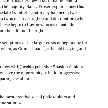
ection, has destroyed faith that neoliberal
to the majority. Nancy Fraser explores how this
he late twentieth century by balancing two
ion (who deserves rights) and distribution (who
hese begin to fray, new forms of outsider
on the left and the right.
e symptoms of the larger crisis of hegemony for
when, as Gramsci had it, «the old is dying and
rview with Jacobin publisher Bhaskar Sunkara,
w have the opportunity to build progressive
atory social force.
the most creative social philosophers and
generation.»