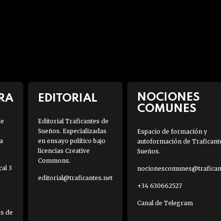
NOCIONES
RA
EDITORIAL
COMUNES
de
Editorial Traficantes de
Sueños. Especializadas
Espacio de formación y
a
en ensayo político bajo
autoformación de Traficant
licencias Creative
Sueños.
Commons.
al 3
nocionescomunes@traficant
editorial@traficantes.net
+34 630662527
Canal de Telegram
es de