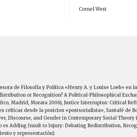
Cornel West
esora de Filosofía y Política «Henry A. y Louise Loeb» en l
istribution or Recognition? A Political-Philosophical Exch
fico, Madrid, Morata 2006), Justice Interruptus: Critical Refl
es críticas desde la posicion «postsocialista», Santafé de B
wer, Discourse, and Gender in Contemporary Social Theory (
o es Adding Insult to Injury: Debating Redistribution, Rec
iento y representación).