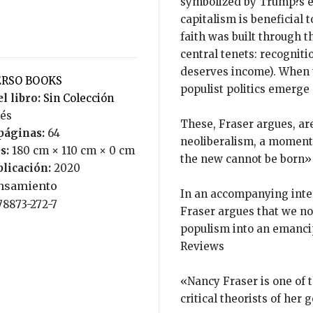
symbolized by Trump?s el
capitalism is beneficial 
faith was built through t
central tenets: recognit
deserves income). When t
VERSO BOOKS
populist politics emerge 
l libro:
Sin Colección
lés
These, Fraser argues, ar
páginas:
64
neoliberalism, a moment 
s:
180 cm × 110 cm × 0 cm
the new cannot be born»
blicación:
2020
nsamiento
In an accompanying inte
-78873-272-7
Fraser argues that we no
populism into an emancip
Reviews
«Nancy Fraser is one of 
critical theorists of her 