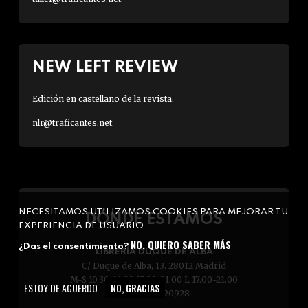
NEW LEFT REVIEW
Edición en castellano de la revista.
nlr@traficantes.net
NECESITAMOS UTILIZAMOS COOKIES PARA MEJORAR TU
DÓNDE ESTAMOS
EXPERIENCIA DE USUARIO
NO, QUIERO SABER MÁS
¿Das el consentimiento?
LIBRERÍA DUQUE DE ALBA
C/ Duque de Alba, 13. 28012 Madrid
M-S 10.30-14.30 17.00-21.00 L 17.00-21.00
ESTOY DE ACUERDO
NO, GRACIAS
Tfno: 91 5320928