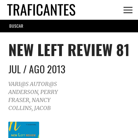
Skip
to
main
SEARCH
content
FORM
NEW LEFT REVIEW 81
JUL / AGO 2013
VARI@S AUTOR@S
ANDERSON, PERRY
FRASER, NANCY
COLLINS, JACOB