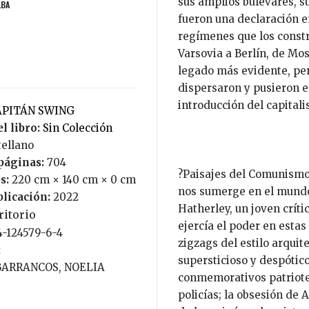
sus amplios bulevares, s
LBA
fueron una declaración en
regímenes que los const
Varsovia a Berlín, de Mosc
legado más evidente, pe
dispersaron y pusieron e
introducción del capital
CAPITÁN SWING
l libro:
Sin Colección
tellano
páginas:
704
?Paisajes del Comunismo'
s:
220 cm × 140 cm × 0 cm
nos sumerge en el mundo 
blicación:
2022
Hatherley, un joven críti
ritorio
ejercía el poder en esta
4-124579-6-4
zigzags del estilo arquit
:
supersticioso y despótic
BARRANCOS, NOELIA
conmemorativos patrioter
policías; la obsesión de