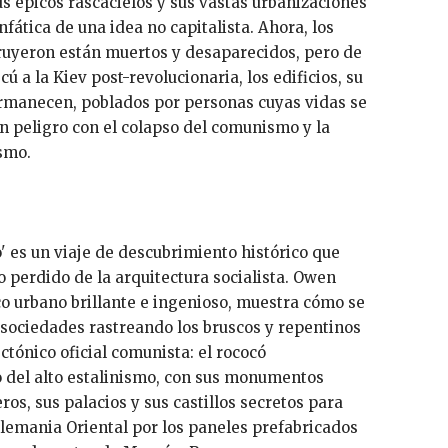
us épicos rascacielos y sus vastas urbanizaciones
fática de una idea no capitalista. Ahora, los
ruyeron están muertos y desaparecidos, pero de
ú a la Kiev post-revolucionaria, los edificios, su
rmanecen, poblados por personas cuyas vidas se
n peligro con el colapso del comunismo y la
ismo.
 es un viaje de descubrimiento histórico que
perdido de la arquitectura socialista. Owen
co urbano brillante e ingenioso, muestra cómo se
s sociedades rastreando los bruscos y repentinos
ectónico oficial comunista: el rococó
o del alto estalinismo, con sus monumentos
os, sus palacios y sus castillos secretos para
 Alemania Oriental por los paneles prefabricados