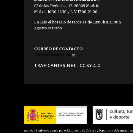
C/ de las Peñuelas, 12. 28005 Madrid
M-S de 10:30-14:30 y L-V 17:00-21:00
En julio el horario de tarde es de 18:00h a 21:00h
Agosto cerrado
CORREO DE CONTACTO
info@traficantes.net
(link
sends
TRAFICANTES.NET -
CC BY 4.0
e-
mail)
Actividad subvencionada por el Ministerio de Cultura y Deportes y el Ayuntamie