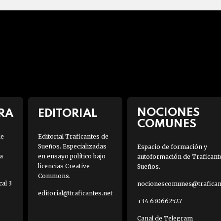
NOCIONES
RA
EDITORIAL
COMUNES
de
Editorial Traficantes de
Sueños. Especializadas
Espacio de formación y
a
en ensayo político bajo
autoformación de Traficant
licencias Creative
Sueños.
Commons.
al 3
nocionescomunes@traficant
editorial@traficantes.net
+34 630662527
Canal de Telegram