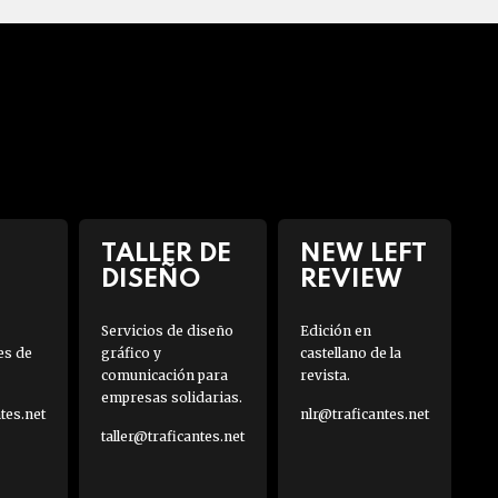
TALLER DE
NEW LEFT
DISEÑO
REVIEW
Servicios de diseño
Edición en
es de
gráfico y
castellano de la
comunicación para
revista.
empresas solidarias.
es.net
nlr@traficantes.net
taller@traficantes.net