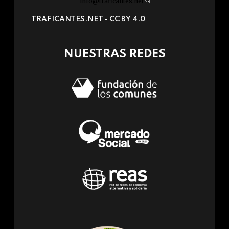
info@traficantes.net
(link
sends
TRAFICANTES.NET -
CC BY 4.0
e-
mail)
NUESTRAS REDES