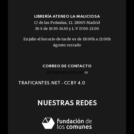
LIBRERÍA ATENEO LA MALICIOSA
C/ de las Peñuelas, 12. 28005 Madrid
M-S de 10:30-14:30 y L-V 17:00-21:00
En julio el horario de tarde es de 18:00h a 21:00h
Agosto cerrado
CORREO DE CONTACTO
info@traficantes.net
(link
sends
TRAFICANTES.NET -
CC BY 4.0
e-
mail)
NUESTRAS REDES