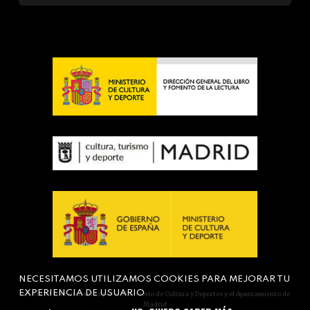
NECESITAMOS UTILIZAMOS COOKIES PARA MEJORAR TU
EXPERIENCIA DE USUARIO
Actividad subvencionada por el Ministerio de Cultura y Deportes y el Ayuntamiento de
Madrid