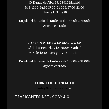
C/ Duque de Alba, 13. 28012 Madrid
M-S 10.30-14.30 17.00-21.00 L 17.00-21.00
Tfno: 91 5320928
En julio el horario de tarde es de 18:00h a 21:00h
Agosto cerrado
LIBRERÍA ATENEO LA MALICIOSA
C/ de las Peñuelas, 12. 28005 Madrid
M-S de 10:30-14:30 y L-V 17:00-21:00
En julio el horario de tarde es de 18:00h a 21:00h
Agosto cerrado
CORREO DE CONTACTO
info@traficantes.net
(link
sends
TRAFICANTES.NET -
CC BY 4.0
e-
mail)