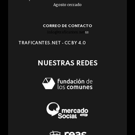
Agosto cerrado
CORREO DE CONTACTO
info@traficantes.net
(link
sends
TRAFICANTES.NET -
CC BY 4.0
e-
mail)
NUESTRAS REDES