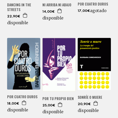
POR CUATRO DUROS
DANCING IN THE
NI ARRIBA NI ABAJO
STREETS
agotado
17,00€
14,00€
22,90€
disponible
disponible
POR CUATRO DUROS
SONRÍE O MUERE
POR TU PROPIO BIEN
18,00€
20,90€
25,00€
disponible
disponible
disponible