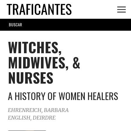
Skip
to
main
SEARCH
content
FORM
WITCHES,
MIDWIVES, &
NURSES
A HISTORY OF WOMEN HEALERS
EHRENREICH, BARBARA
ENGLISH, DEIRDRE