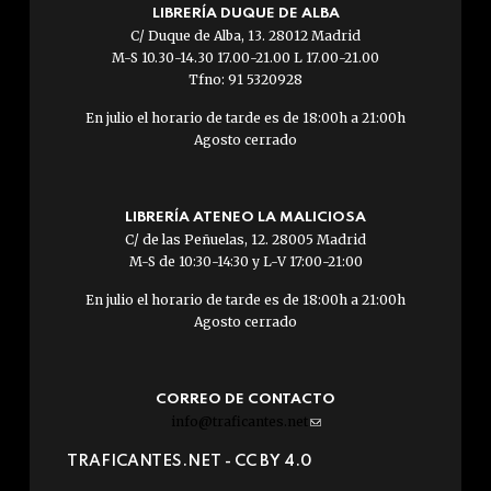
LIBRERÍA DUQUE DE ALBA
C/ Duque de Alba, 13. 28012 Madrid
M-S 10.30-14.30 17.00-21.00 L 17.00-21.00
Tfno: 91 5320928
En julio el horario de tarde es de 18:00h a 21:00h
Agosto cerrado
LIBRERÍA ATENEO LA MALICIOSA
C/ de las Peñuelas, 12. 28005 Madrid
M-S de 10:30-14:30 y L-V 17:00-21:00
En julio el horario de tarde es de 18:00h a 21:00h
Agosto cerrado
CORREO DE CONTACTO
info@traficantes.net
(link
sends
TRAFICANTES.NET -
CC BY 4.0
e-
mail)