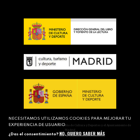
NECESITAMOS UTILIZAMOS COOKIES PARA MEJORAR TU
EXPERIENCIA DE USUARIO
Actividad subvencionada por el Ministerio de Cultura y Deportes y el Ayuntamiento de
Madrid
NO, QUIERO SABER MÁS
¿Das el consentimiento?