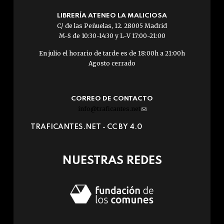
LIBRERÍA ATENEO LA MALICIOSA
C/ de las Peñuelas, 12. 28005 Madrid
M-S de 10:30-14:30 y L-V 17:00-21:00
En julio el horario de tarde es de 18:00h a 21:00h
Agosto cerrado
CORREO DE CONTACTO
info@traficantes.net
(link
sends
TRAFICANTES.NET -
CC BY 4.0
e-
mail)
NUESTRAS REDES