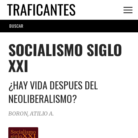
Skip
to
main
SEARCH
content
FORM
SOCIALISMO SIGLO
XXI
¿HAY VIDA DESPUES DEL
NEOLIBERALISMO?
BORON, ATILIO A.