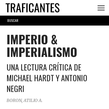
Skip
to
main
SEARCH
content
FORM
IMPERIO &
IMPERIALISMO
UNA LECTURA CRÍTICA DE
MICHAEL HARDT Y ANTONIO
NEGRI
BORON, ATILIO A.