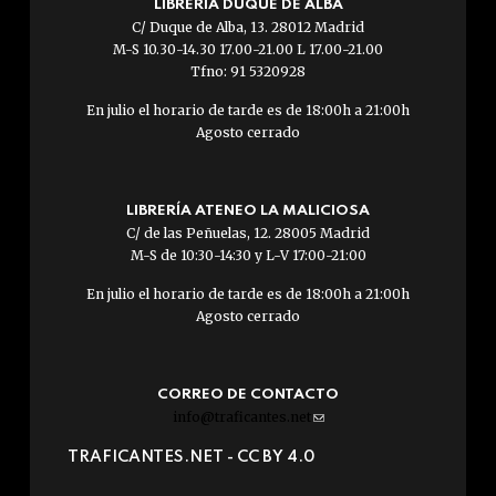
LIBRERÍA DUQUE DE ALBA
C/ Duque de Alba, 13. 28012 Madrid
M-S 10.30-14.30 17.00-21.00 L 17.00-21.00
Tfno: 91 5320928
En julio el horario de tarde es de 18:00h a 21:00h
Agosto cerrado
LIBRERÍA ATENEO LA MALICIOSA
C/ de las Peñuelas, 12. 28005 Madrid
M-S de 10:30-14:30 y L-V 17:00-21:00
En julio el horario de tarde es de 18:00h a 21:00h
Agosto cerrado
CORREO DE CONTACTO
info@traficantes.net
(link
sends
TRAFICANTES.NET -
CC BY 4.0
e-
mail)