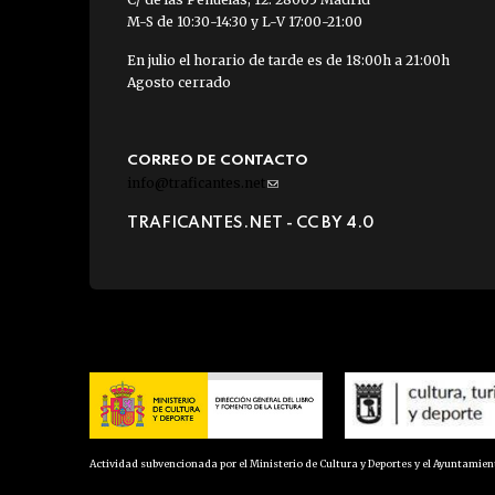
M-S de 10:30-14:30 y L-V 17:00-21:00
En julio el horario de tarde es de 18:00h a 21:00h
Agosto cerrado
CORREO DE CONTACTO
info@traficantes.net
(link
sends
TRAFICANTES.NET -
CC BY 4.0
e-
mail)
Actividad subvencionada por el Ministerio de Cultura y Deportes y el Ayuntamie