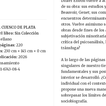
Didier Eribon vuelve a at
de su obra: sus estudios 
Beauvoir, Genet; sus comi
encuentros determinantes
otros. Vuelve asimismo s
EL CUENCO DE PLATA
obras desde fines de los 
l libro:
Sin Colección
subjetivación minoritaria
tellano
crítica del psicoanálisis,
páginas:
220
tránsfuga?
s:
230 cm × 145 cm × 0 cm
blicación:
2026
A lo largo de las páginas
nsamiento
singulares de nuestro ti
31-6743-08-4
fundamentales y sus post
interior se desarrolló. 
individual con el context
propone una nueva maner
sobrepasar los límites de 
sociobiografía.