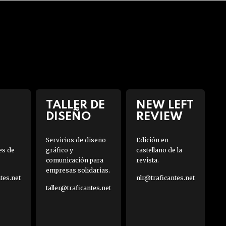
TALLER DE
NEW LEFT
DISEÑO
REVIEW
Servicios de diseño
Edición en
es de
gráfico y
castellano de la
comunicación para
revista.
empresas solidarias.
es.net
nlr@traficantes.net
taller@traficantes.net