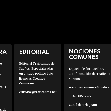
NOCIONES
RA
EDITORIAL
COMUNES
de
Editorial Traficantes de
Sueños. Especializadas
Espacio de formación y
a
en ensayo político bajo
autoformación de Traficant
licencias Creative
Sueños.
Commons.
al 3
nocionescomunes@traficant
editorial@traficantes.net
+34 630662527
Canal de Telegram
es de