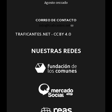
Agosto cerrado
CORREO DE CONTACTO
info@traficantes.net
(link
sends
TRAFICANTES.NET -
CC BY 4.0
e-
mail)
NUESTRAS REDES