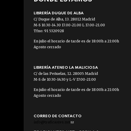
LIBRERÍA DUQUE DE ALBA
C/ Duque de Alba, 13. 28012 Madrid
M-S 10.30-14.30 17.00-21.00 L 17.00-21.00
Tfno: 91 5320928
En julio el horario de tarde es de 18:00h a 21:00h
Agosto cerrado
LIBRERÍA ATENEO LA MALICIOSA
C/ de las Peñuelas, 12. 28005 Madrid
M-S de 10:30-14:30 y L-V 17:00-21:00
En julio el horario de tarde es de 18:00h a 21:00h
Agosto cerrado
CORREO DE CONTACTO
info@traficantes.net
(link
sends