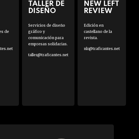
TALLER DE
NEW LEFT
DISEÑO
REVIEW
Servicios de diseño
Edición en
es de
gráfico y
castellano de la
comunicación para
revista.
empresas solidarias.
es.net
nlr@traficantes.net
taller@traficantes.net