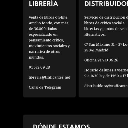
LIBRERÍA
DISTRIBUIDO
Venta de libros on-line.
Servicio de distribución 
Amplio fondo, con más
libros de crítica social a
de 30.000 títulos
librerías y puntos de vent
especializado en
alternativos.
pensamiento crítico,
C/ San Máximo 31 - 2º Loc
movimientos sociales y
28041 Madrid
narrativa de otros
mundos.
Oficina 91 933 36 26
91 532 09 28
Horario de lunes a viern
9 a 14:30 h y de 15:30 a 17 
libreria@traficantes.net
distribuidora@traficante
Canal de Telegram
DÓNDE ESTAMOS