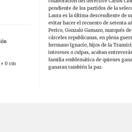
colaboración del detective Carlos Clo
pendiente de los partidos de la sele
Laura es la última descendiente de u
evitar hacer el recuento de setenta a
Perico, Gonzalo Gamazo, marqués de M
cárceles republicanas, en plena guerr
ción
hermano Ignacio, hijos de la Transici
intereses o culpas, acaban entreverá
familia emblemática de quienes ganar
 × 0 cm
ganaran también la paz.