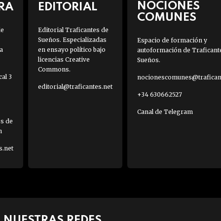
NOCIONES
RA
EDITORIAL
COMUNES
de
Editorial Traficantes de
Sueños. Especializadas
Espacio de formación y
a
en ensayo político bajo
autoformación de Traficant
licencias Creative
Sueños.
Commons.
al 3
nocionescomunes@traficant
editorial@traficantes.net
+34 630662527
Canal de Telegram
es de
h
s.net
NUESTRAS REDES