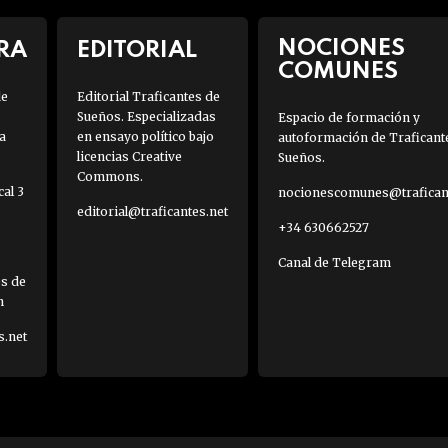
NOCIONES
RA
EDITORIAL
COMUNES
de
Editorial Traficantes de
Sueños. Especializadas
Espacio de formación y
a
en ensayo político bajo
autoformación de Traficant
licencias Creative
Sueños.
Commons.
al 3
nocionescomunes@traficant
editorial@traficantes.net
+34 630662527
Canal de Telegram
es de
h
s.net