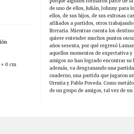
porque algunos formaron parte de la 
de uno de ellos, Julián, Johnny para 
ellos, de sus hijos, de sus exitosas c
afiliados a partidos, otros trabajan
literaria. Mientras cuenta los destino
quiere entender muchos puntos oscuro
ción
años sesenta, por qué regresó Laman
aquellos momentos de expectativa y ap
amigos no han logrado encontrar su l
 × 0 cm
además, va desgranando una partida
cuaderno, una partida que jugaron u
Urrutia y Pablo Poveda. Como metáfora
de un grupo de amigos, tal vez de un 