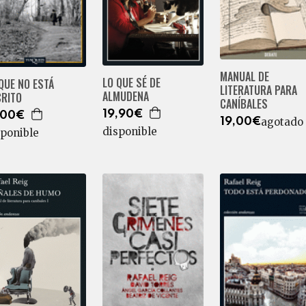
MANUAL DE
LO QUE SÉ DE
QUE NO ESTÁ
LITERATURA PARA
ALMUDENA
CRITO
CANÍBALES
19,90€
,00€
agotado
19,00€
disponible
sponible