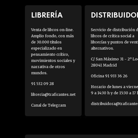
LIBRERÍA
DISTRIBUIDO
Venta de libros on-line.
Servicio de distribución 
Amplio fondo, con más
libros de crítica social a
de 30.000 títulos
librerías y puntos de vent
especializado en
alternativos.
pensamiento crítico,
C/ San Máximo 31 - 2º Loc
movimientos sociales y
28041 Madrid
narrativa de otros
mundos.
Oficina 91 933 36 26
91 532 09 28
Horario de lunes a viern
9 a 14:30 h y de 15:30 a 17 
libreria@traficantes.net
distribuidora@traficante
Canal de Telegram