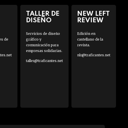
TALLER DE
NEW LEFT
DISEÑO
REVIEW
Servicios de diseño
Edición en
es de
gráfico y
castellano de la
comunicación para
revista.
empresas solidarias.
es.net
nlr@traficantes.net
taller@traficantes.net