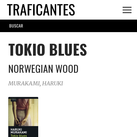
Skip
to
main
SEARCH
content
FORM
TOKIO BLUES
NORWEGIAN WOOD
MURAKAMI, HARUKI