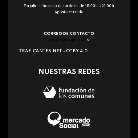
En julio el horario de tarde es de 18:00h a 21:00h
Agosto cerrado
CORREO DE CONTACTO
info@traficantes.net
(link
sends
TRAFICANTES.NET -
CC BY 4.0
e-
mail)
NUESTRAS REDES