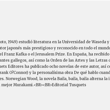
o, 1949) estudió literatura en la Universidad de Waseda y 
 autor japonés más prestigioso y reconocido en todo el mun
 el Franz Kafka o el Jerusalem Prize. En España, ha recibid
ntes gallegos, así como la Orden de las Artes y las Letras
ets Editores ha publicado ocho novelas de este autor, así c
rank O?Connor) y la personalísima obra De qué hablo cuand
. Norwegian Wood, la novela Baila, baila, baila alterna la in
el mejor Murakami.<BR><BR>Editorial Tusquets