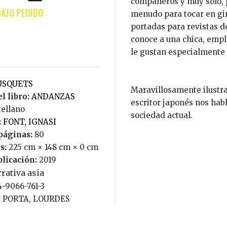
compañeros y muy solo, p
menudo para tocar en gira
portadas para revistas d
conoce a una chica, emple
le gustan especialmente 
TUSQUETS
Maravillosamente ilustrad
l libro:
ANDANZAS
escritor japonés nos habl
tellano
sociedad actual.
:
FONT, IGNASI
páginas:
80
s:
225 cm × 148 cm × 0 cm
blicación:
2019
rativa asia
4-9066-761-3
:
PORTA, LOURDES