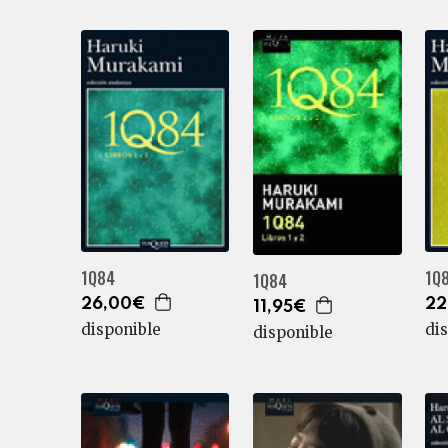
1Q84
1Q8
1Q84
26,00€
22
11,95€
disponible
di
disponible