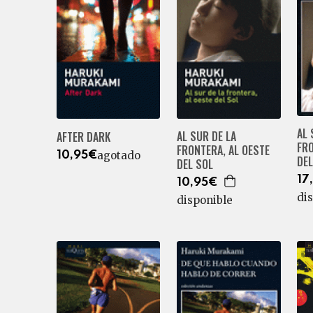
AL 
AL SUR DE LA
AFTER DARK
FRO
FRONTERA, AL OESTE
agotado
10,95€
DEL
DEL SOL
17
10,95€
di
disponible