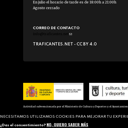
En julio el horario de tarde es de 18:00h a 21:00h
Agosto cerrado
CORREO DE CONTACTO
info@traficantes.net
(link
sends
TRAFICANTES.NET -
CC BY 4.0
e-
mail)
Actividad subvencionada por el Ministerio de Cultura y Deportes y el Ayuntamie
NECESITAMOS UTILIZAMOS COOKIES PARA MEJORAR TU EXPERI
NO, QUIERO SABER MÁS
¿Das el consentimiento?