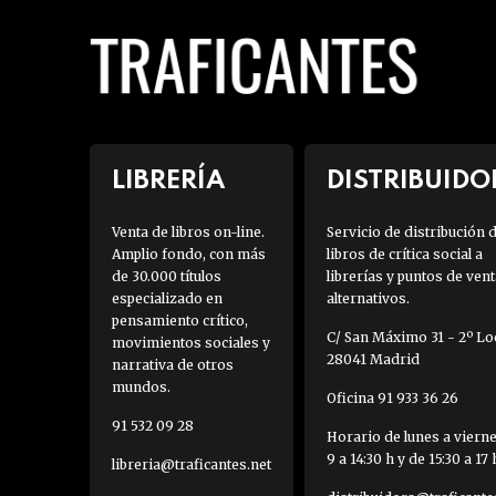
LIBRERÍA
DISTRIBUIDO
Venta de libros on-line.
Servicio de distribución 
Amplio fondo, con más
libros de crítica social a
de 30.000 títulos
librerías y puntos de vent
especializado en
alternativos.
pensamiento crítico,
C/ San Máximo 31 - 2º Loc
movimientos sociales y
28041 Madrid
narrativa de otros
mundos.
Oficina 91 933 36 26
91 532 09 28
Horario de lunes a viern
9 a 14:30 h y de 15:30 a 17 
libreria@traficantes.net