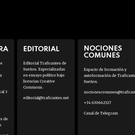
NOCIONES
RA
EDITORIAL
COMUNES
de
Editorial Traficantes de
Sueños. Especializadas
Espacio de formación y
a
en ensayo político bajo
autoformación de Traficant
licencias Creative
Sueños.
Commons.
al 3
nocionescomunes@traficant
editorial@traficantes.net
+34 630662527
Canal de Telegram
es de
h