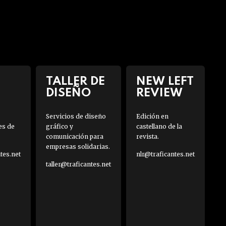
TALLER DE
NEW LEFT
DISEÑO
REVIEW
Servicios de diseño
Edición en
es de
gráfico y
castellano de la
comunicación para
revista.
empresas solidarias.
es.net
nlr@traficantes.net
taller@traficantes.net