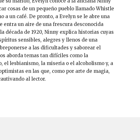
 de su marido, Evelyn conoce a la anciana Ninny
car cosas de un pequeño pueblo llamado Whistle
o a un café. De pronto, a Evelyn se le abre una
e entra un aire de una frescura desconocida
la década de 1920, Ninny explica historias cuyas
píritus sensibles, alegres y llenos de una
breponerse a las dificultades y saborear el
tos aborda temas tan difíciles como la
, el lesbianismo, la miseria o el alcoholismo y, a
optimistas en las que, como por arte de magia,
autivando al lector.