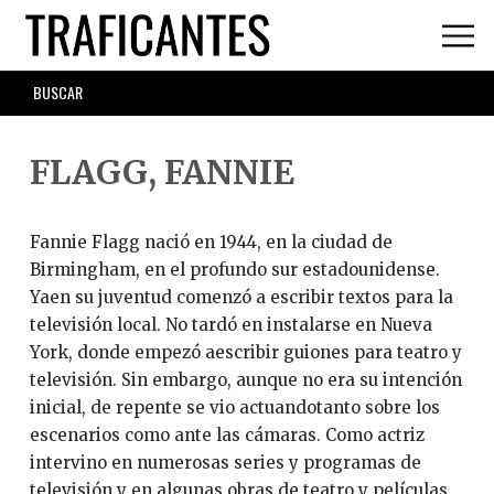
Skip
to
main
SEARCH
content
FORM
FLAGG, FANNIE
Fannie Flagg nació en 1944, en la ciudad de
Birmingham, en el profundo sur estadounidense.
Yaen su juventud comenzó a escribir textos para la
televisión local. No tardó en instalarse en Nueva
York, donde empezó aescribir guiones para teatro y
televisión. Sin embargo, aunque no era su intención
inicial, de repente se vio actuandotanto sobre los
escenarios como ante las cámaras. Como actriz
intervino en numerosas series y programas de
televisión,y en algunas obras de teatro y películas.