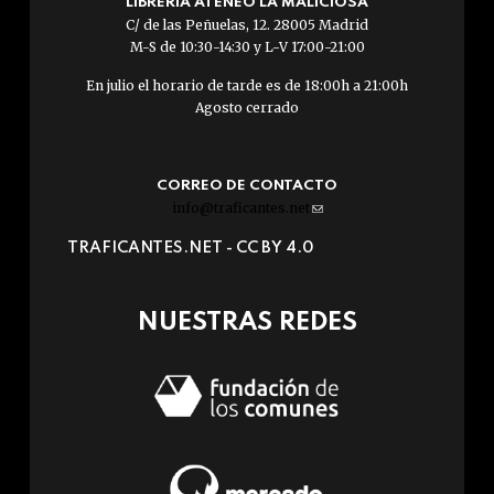
LIBRERÍA ATENEO LA MALICIOSA
C/ de las Peñuelas, 12. 28005 Madrid
M-S de 10:30-14:30 y L-V 17:00-21:00
En julio el horario de tarde es de 18:00h a 21:00h
Agosto cerrado
CORREO DE CONTACTO
info@traficantes.net
(link
sends
TRAFICANTES.NET -
CC BY 4.0
e-
mail)
NUESTRAS REDES