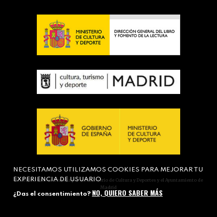
NECESITAMOS UTILIZAMOS COOKIES PARA MEJORAR TU
EXPERIENCIA DE USUARIO
Actividad subvencionada por el Ministerio de Cultura y Deportes y el Ayuntamiento de
Madrid
NO, QUIERO SABER MÁS
¿Das el consentimiento?