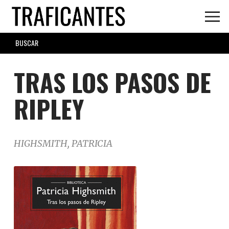
Skip
to
main
SEARCH
content
FORM
TRAS LOS PASOS DE
RIPLEY
HIGHSMITH, PATRICIA