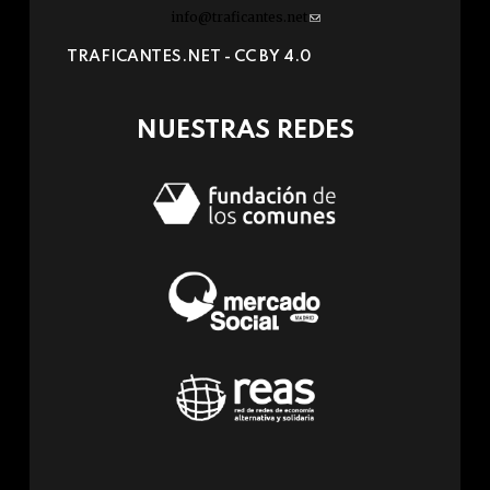
info@traficantes.net
(link
sends
TRAFICANTES.NET -
CC BY 4.0
e-
mail)
NUESTRAS REDES