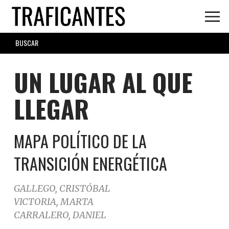
Skip
to
main
SEARCH
content
FORM
UN LUGAR AL QUE
LLEGAR
MAPA POLÍTICO DE LA
TRANSICIÓN ENERGÉTICA
GALLEGO, CRISTÓBAL
VICTORIA, MARTA
CARRALERO, DANIEL