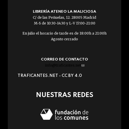
LIBRERÍA ATENEO LA MALICIOSA
C/ de las Peñuelas, 12. 28005 Madrid
M-S de 10:30-14:30 y L-V 17:00-21:00
En julio el horario de tarde es de 18:00h a 21:00h
Agosto cerrado
CORREO DE CONTACTO
info@traficantes.net
(link
sends
TRAFICANTES.NET -
CC BY 4.0
e-
mail)
NUESTRAS REDES