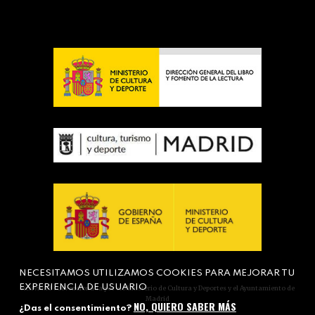
NECESITAMOS UTILIZAMOS COOKIES PARA MEJORAR TU
EXPERIENCIA DE USUARIO
Actividad subvencionada por el Ministerio de Cultura y Deportes y el Ayuntamiento de
Madrid
NO, QUIERO SABER MÁS
¿Das el consentimiento?