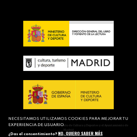
NECESITAMOS UTILIZAMOS COOKIES PARA MEJORAR TU
EXPERIENCIA DE USUARIO
Actividad subvencionada por el Ministerio de Cultura y Deportes y el Ayuntamiento de
Madrid
NO, QUIERO SABER MÁS
¿Das el consentimiento?