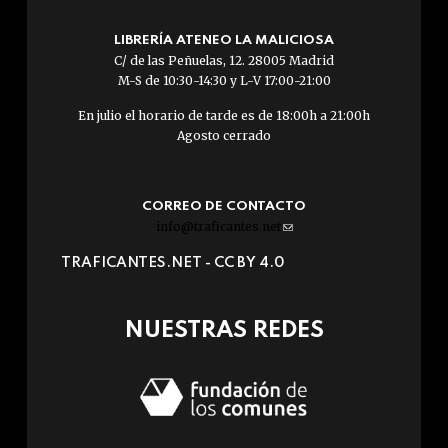
LIBRERÍA ATENEO LA MALICIOSA
C/ de las Peñuelas, 12. 28005 Madrid
M-S de 10:30-14:30 y L-V 17:00-21:00
En julio el horario de tarde es de 18:00h a 21:00h
Agosto cerrado
CORREO DE CONTACTO
info@traficantes.net
(link
sends
TRAFICANTES.NET -
CC BY 4.0
e-
mail)
NUESTRAS REDES