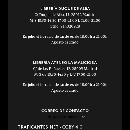
LIBRERÍA DUQUE DE ALBA
C/ Duque de Alba, 13. 28012 Madrid
M-S 10.30-14.30 17.00-21.00 L 17.00-21.00
Tfno: 91 5320928
En julio el horario de tarde es de 18:00h a 21:00h
Agosto cerrado
LIBRERÍA ATENEO LA MALICIOSA
C/ de las Peñuelas, 12. 28005 Madrid
M-S de 10:30-14:30 y L-V 17:00-21:00
En julio el horario de tarde es de 18:00h a 21:00h
Agosto cerrado
CORREO DE CONTACTO
info@traficantes.net
(link
sends
TRAFICANTES.NET -
CC BY 4.0
e-