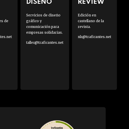
DISEÑO
REVIEW
Servicios de diseño
Edición en
es de
gráfico y
castellano de la
comunicación para
revista.
empresas solidarias.
es.net
nlr@traficantes.net
taller@traficantes.net