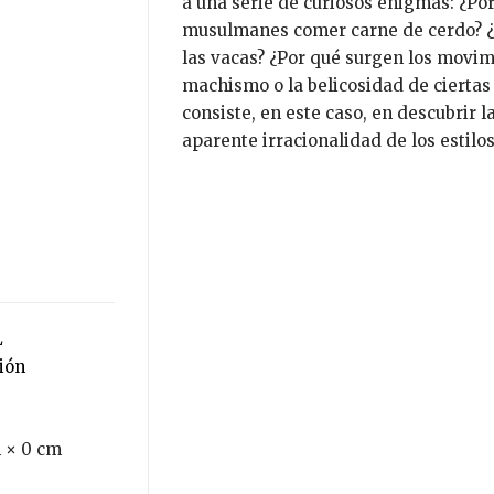
a una serie de curiosos enigmas: ¿Por
musulmanes comer carne de cerdo? ¿C
las vacas? ¿Por qué surgen los movim
machismo o la belicosidad de ciertas 
consiste, en este caso, en descubrir l
aparente irracionalidad de los estilo
L
ción
 × 0 cm