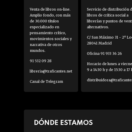
Venta de libros on-line.
Servicio de distribución 
Amplio fondo, con más
libros de crítica social a
de 30.000 títulos
librerías y puntos de vent
especializado en
alternativos.
pensamiento crítico,
C/ San Máximo 31 - 2º Loc
movimientos sociales y
28041 Madrid
narrativa de otros
mundos.
Oficina 91 933 36 26
91 532 09 28
Horario de lunes a viern
9 a 14:30 h y de 15:30 a 17 
libreria@traficantes.net
distribuidora@traficante
Canal de Telegram
DÓNDE ESTAMOS