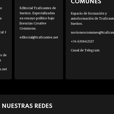
COMUNES
de
Editorial Traficantes de
Sueños. Especializadas
Espacio de formación y
a
en ensayo político bajo
autoformación de Traficant
licencias Creative
Sueños.
Commons.
al 3
nocionescomunes@traficant
editorial@traficantes.net
+34 630662527
Canal de Telegram
es de
h
s.net
NUESTRAS REDES