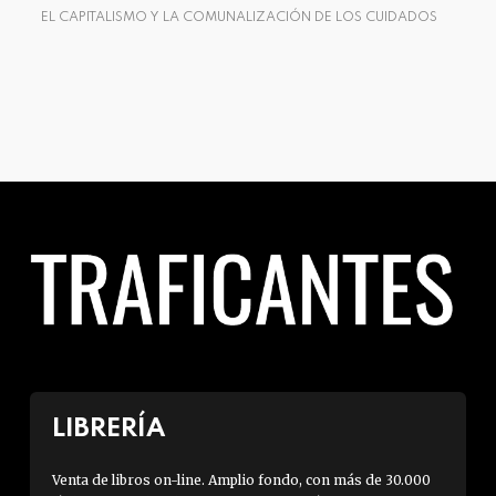
EL CAPITALISMO Y LA COMUNALIZACIÓN DE LOS CUIDADOS
XEN
ACE
LIBRERÍA
Venta de libros on-line. Amplio fondo, con más de 30.000