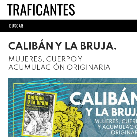
Skip
to
main
SEARCH
content
FORM
CALIBÁN Y LA BRUJA.
MUJERES, CUERPO Y
ACUMULACIÓN ORIGINARIA