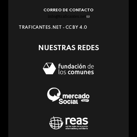
CORREO DE CONTACTO
info@traficantes.net
(link
sends
TRAFICANTES.NET -
CC BY 4.0
e-
mail)
NUESTRAS REDES