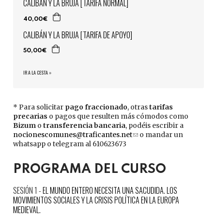
CALIBÁN Y LA BRUJA [TARIFA NORMAL]
40,00€
CALIBÁN Y LA BRUJA [TARIFA DE APOYO]
50,00€
IR A LA CESTA »
* Para solicitar
pago fraccionado
, otras
tarifas
precarias
o pagos que resulten más cómodos como
Bizum
o
transferencia bancaria
, podéis escribir a
nocionescomunes@traficantes.net
(link
o mandar un
whatsapp o telegram al 610623673
sends
e-
mail)
PROGRAMA DEL CURSO
EL MUNDO ENTERO NECESITA UNA SACUDIDA. LOS
MOVIMIENTOS SOCIALES Y LA CRISIS POLÍTICA EN LA EUROPA
MEDIEVAL.