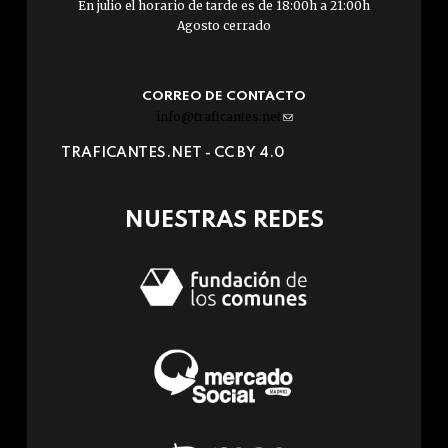
En julio el horario de tarde es de 18:00h a 21:00h
Agosto cerrado
CORREO DE CONTACTO
info@traficantes.net
(link
sends
TRAFICANTES.NET -
CC BY 4.0
e-
mail)
NUESTRAS REDES