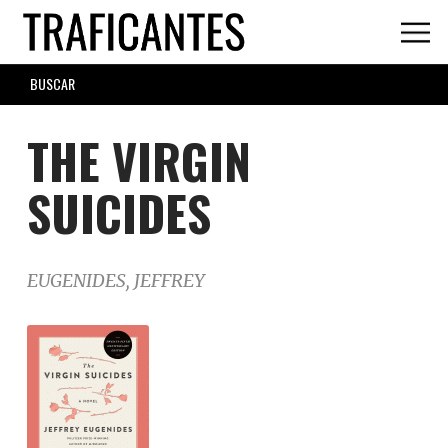
Skip
to
main
SEARCH
content
FORM
THE VIRGIN
SUICIDES
EUGENIDES, JEFFREY