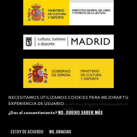
NECESITAMOS UTILIZAMOS COOKIES PARA MEJORAR TU
EXPERIENCIA DE USUARIO
Actividad subvencionada por el Ministerio de Cultura y Deportes y el Ayuntamiento de
Madrid
NO, QUIERO SABER MÁS
¿Das el consentimiento?
ESTOY DE ACUERDO
NO, GRACIAS