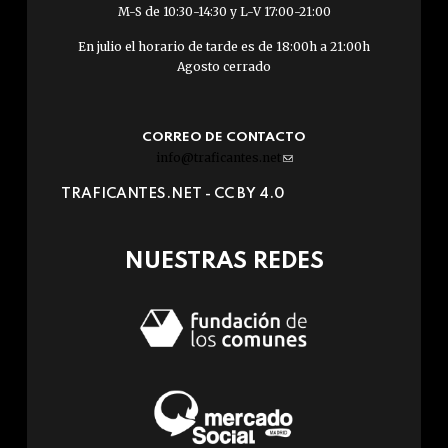
M-S de 10:30-14:30 y L-V 17:00-21:00
En julio el horario de tarde es de 18:00h a 21:00h
Agosto cerrado
CORREO DE CONTACTO
info@traficantes.net
(link
sends
TRAFICANTES.NET -
CC BY 4.0
e-
mail)
NUESTRAS REDES