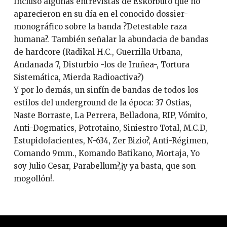
Incluso algunas entrevistas de Eskorbuto que no
aparecieron en su día en el conocido dossier-
monográfico sobre la banda ?Detestable raza
humana?. También señalar la abundacia de bandas
de hardcore (Radikal H.C., Guerrilla Urbana,
Andanada 7, Disturbio -los de Iruñea-, Tortura
Sistemática, Mierda Radioactiva?)
Y por lo demás, un sinfín de bandas de todos los
estilos del underground de la época: 37 Ostias,
Naste Borraste, La Perrera, Belladona, RIP, Vómito,
Anti-Dogmatics, Potrotaino, Siniestro Total, M.C.D,
Estupidofacientes, N-634, Zer Bizio?, Anti-Régimen,
Comando 9mm., Komando Batikano, Mortaja, Yo
soy Julio Cesar, Parabellum?,¡y ya basta, que son
mogollón!.