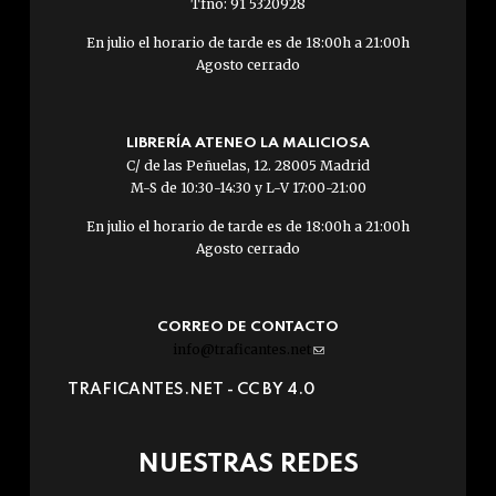
Tfno: 91 5320928
En julio el horario de tarde es de 18:00h a 21:00h
Agosto cerrado
LIBRERÍA ATENEO LA MALICIOSA
C/ de las Peñuelas, 12. 28005 Madrid
M-S de 10:30-14:30 y L-V 17:00-21:00
En julio el horario de tarde es de 18:00h a 21:00h
Agosto cerrado
CORREO DE CONTACTO
info@traficantes.net
(link
sends
TRAFICANTES.NET -
CC BY 4.0
e-
mail)
NUESTRAS REDES