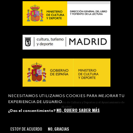
NECESITAMOS UTILIZAMOS COOKIES PARA MEJORAR TU
EXPERIENCIA DE USUARIO
Actividad subvencionada por el Ministerio de Cultura y Deportes y el Ayuntamiento de
Madrid
NO, QUIERO SABER MÁS
¿Das el consentimiento?
ESTOY DE ACUERDO
NO, GRACIAS