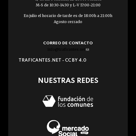
M-S de 10:30-14:30 y L-V 17:00-21:00
En julio el horario de tarde es de 18:00h a 21:00h
Agosto cerrado
CORREO DE CONTACTO
info@traficantes.net
(link
sends
TRAFICANTES.NET -
CC BY 4.0
e-
mail)
NUESTRAS REDES