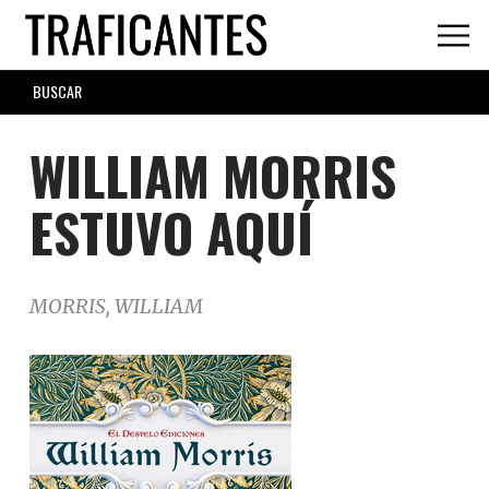
Skip
to
main
SEARCH
content
FORM
WILLIAM MORRIS
ESTUVO AQUÍ
MORRIS, WILLIAM