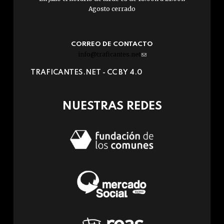
Agosto cerrado
CORREO DE CONTACTO
info@traficantes.net
(link
sends
TRAFICANTES.NET -
CC BY 4.0
e-
mail)
NUESTRAS REDES