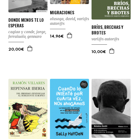
MIGRACIONES
olusoga, david
,
vari@s
DONDE MENOS TE LO
autor@s
ESPERAS
BRÍOS, BRECHAS Y
BROTES
cagiao y conde, jorge
,
ferraiuolo, gennaro
14,96€
vari@s autor@s
20,00€
10,00€