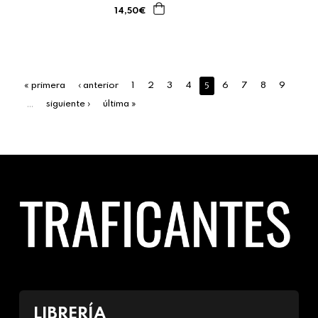
14,50€
5
« primera
‹ anterior
1
2
3
4
6
7
8
9
…
siguiente ›
última »
LIBRERÍA