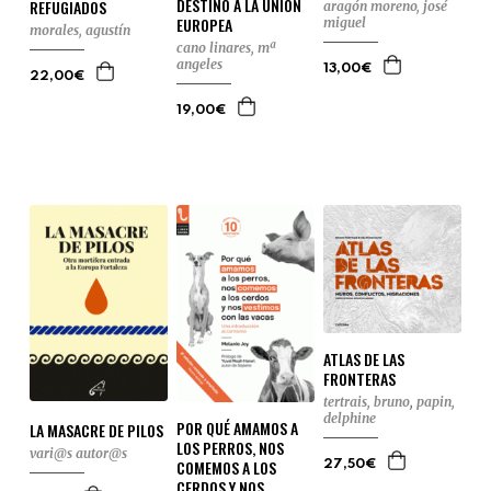
DESTINO A LA UNIÓN
REFUGIADOS
aragón moreno, josé
EUROPEA
miguel
morales, agustín
cano linares, mª
angeles
13,00€
22,00€
19,00€
ATLAS DE LAS
FRONTERAS
tertrais, bruno
,
papin,
delphine
POR QUÉ AMAMOS A
LA MASACRE DE PILOS
LOS PERROS, NOS
vari@s autor@s
COMEMOS A LOS
27,50€
CERDOS Y NOS