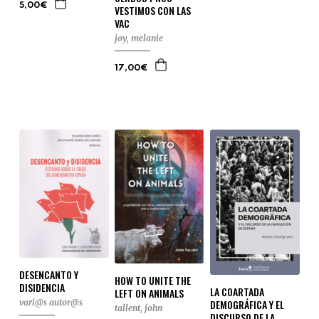
5,00€
VESTIMOS CON LAS
VAC
joy, melanie
17,00€
DESENCANTO Y
HOW TO UNITE THE
DISIDENCIA
LA COARTADA
LEFT ON ANIMALS
DEMOGRÁFICA Y EL
vari@s autor@s
tallent, john
DISCURSO DE LA