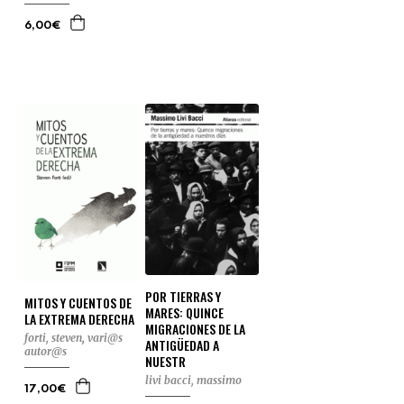
6,00€
POR TIERRAS Y
MITOS Y CUENTOS DE
MARES: QUINCE
LA EXTREMA DERECHA
MIGRACIONES DE LA
forti, steven
,
vari@s
ANTIGÜEDAD A
autor@s
NUESTR
livi bacci, massimo
17,00€