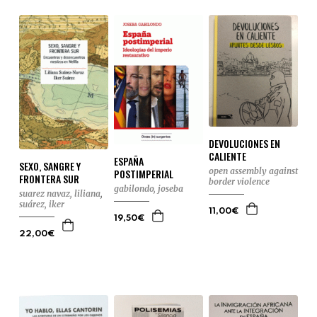
DEVOLUCIONES EN
CALIENTE
ESPAÑA
SEXO, SANGRE Y
open assembly against
POSTIMPERIAL
FRONTERA SUR
border violence
gabilondo, joseba
suarez navaz, liliana
,
suárez, iker
11,00€
19,50€
22,00€