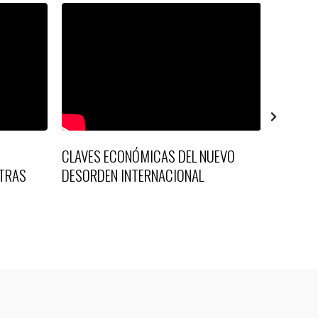
CLAVES ECONÓMICAS DEL NUEVO
NO PAS
TRAS
DESORDEN INTERNACIONAL
DERECH
EDUCAC
PARA D