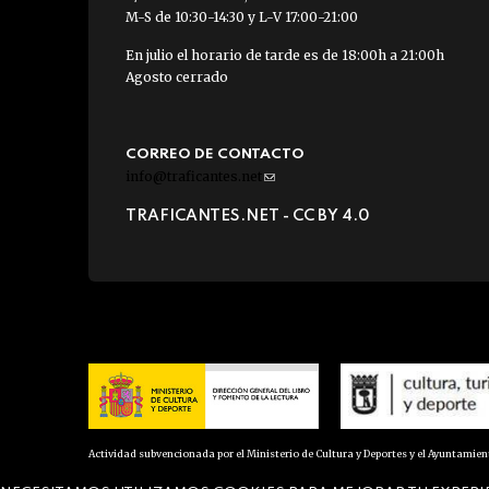
M-S de 10:30-14:30 y L-V 17:00-21:00
En julio el horario de tarde es de 18:00h a 21:00h
Agosto cerrado
CORREO DE CONTACTO
info@traficantes.net
(link
sends
TRAFICANTES.NET -
CC BY 4.0
e-
mail)
Actividad subvencionada por el Ministerio de Cultura y Deportes y el Ayuntamie