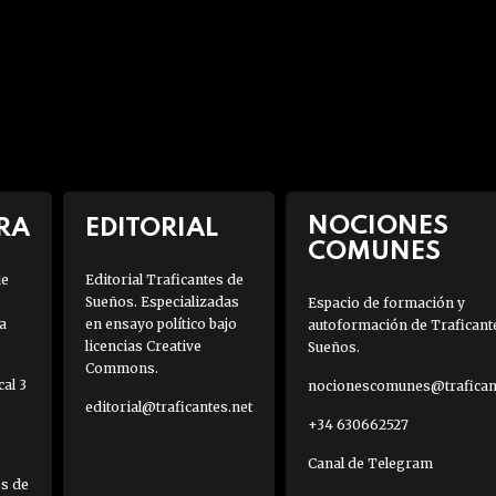
NOCIONES
RA
EDITORIAL
COMUNES
de
Editorial Traficantes de
Sueños. Especializadas
Espacio de formación y
a
en ensayo político bajo
autoformación de Traficant
licencias Creative
Sueños.
Commons.
al 3
nocionescomunes@traficant
editorial@traficantes.net
+34 630662527
Canal de Telegram
es de