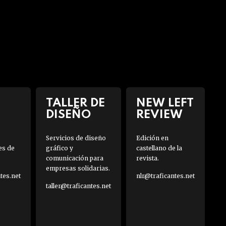
TALLER DE
NEW LEFT
DISEÑO
REVIEW
Servicios de diseño
Edición en
es de
gráfico y
castellano de la
comunicación para
revista.
empresas solidarias.
es.net
nlr@traficantes.net
taller@traficantes.net